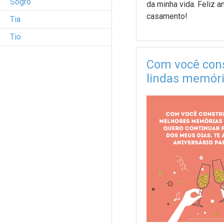
Sogro
da minha vida. Feliz a
casamento!
Tia
Tio
Com você cons
lindas memór