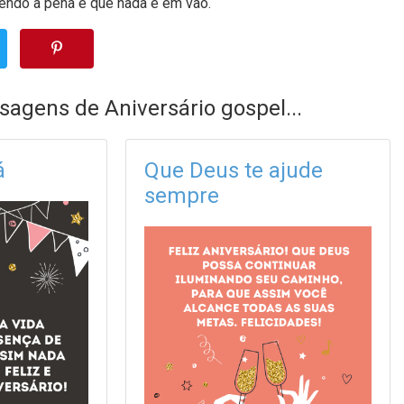
lendo a pena e que nada é em vão.
sagens de Aniversário gospel...
á
Que Deus te ajude
sempre