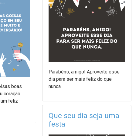
Parabéns, amigo! Aproveite esse
dia para ser mais feliz do que
oisas boas
nunca.
u coração.
 um feliz
Que seu dia seja uma
festa