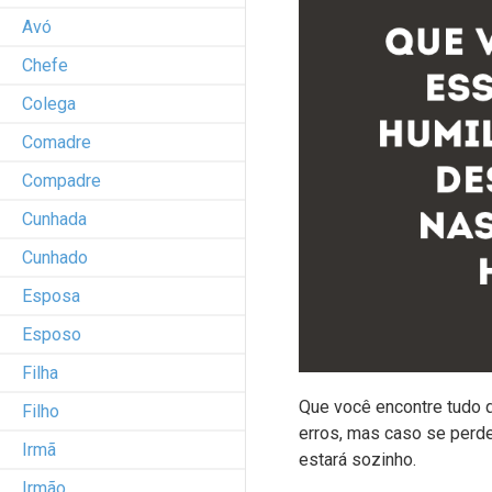
Avó
Chefe
Colega
Comadre
Compadre
Cunhada
Cunhado
Esposa
Esposo
Filha
Que você encontre tudo q
Filho
erros, mas caso se perd
Irmã
estará sozinho.
Irmão