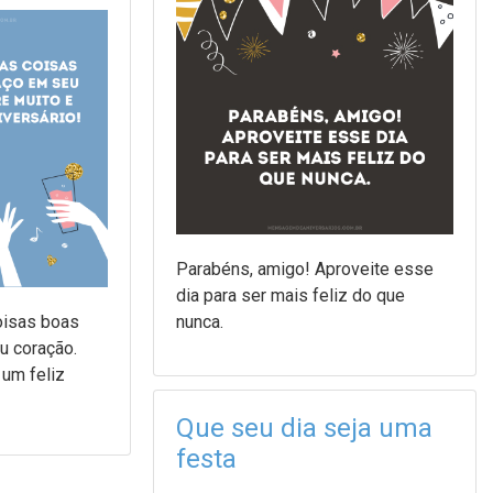
Parabéns, amigo! Aproveite esse
dia para ser mais feliz do que
oisas boas
nunca.
u coração.
 um feliz
Que seu dia seja uma
festa