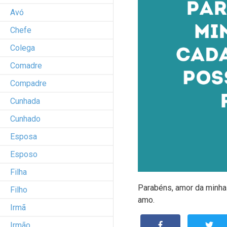
Avó
Chefe
Colega
Comadre
Compadre
Cunhada
Cunhado
Esposa
Esposo
Filha
Parabéns, amor da minha v
Filho
amo.
Irmã
Irmão